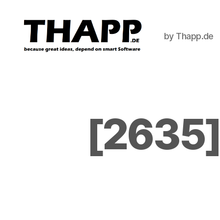
by Thapp.de
THAPP
[2635] 