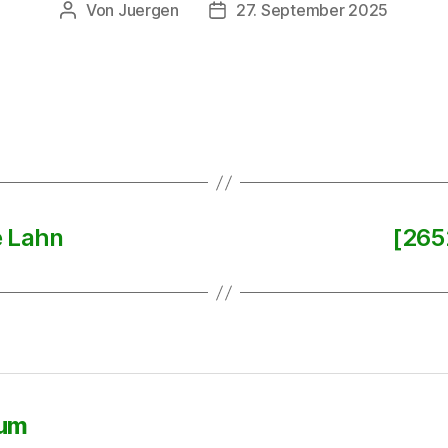
Von
Juergen
27. September 2025
Beitragsautor
Beitragsdatum
e Lahn
[265
sum