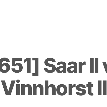
651] Saar II 
Vinnhorst II