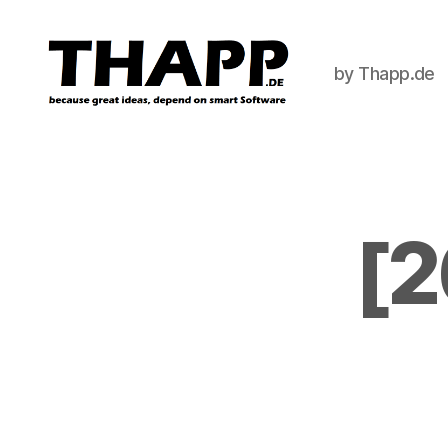
by Thapp.de
THAPP
[2