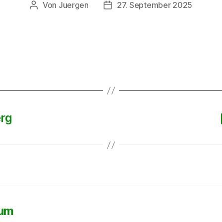
Von
Juergen
27. September 2025
Beitragsautor
Beitragsdatum
erg
sum