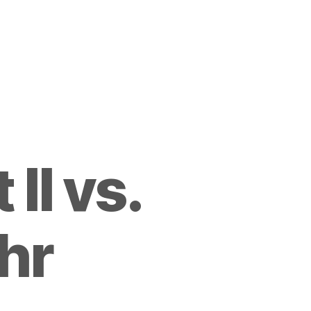
II vs.
hr