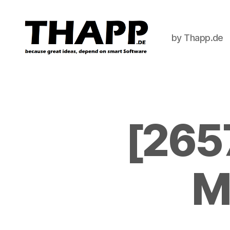
by Thapp.de
THAPP
[2657
M