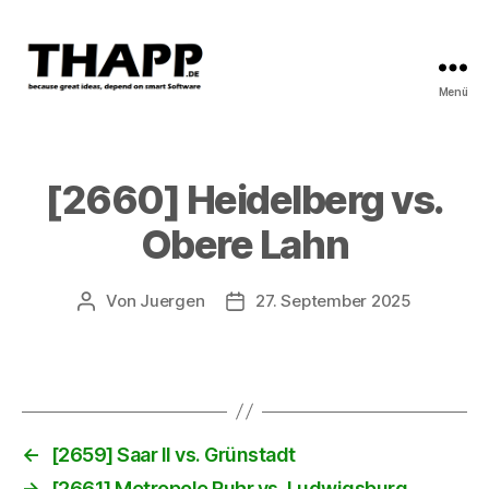
Menü
THAPP
[2660] Heidelberg vs.
Obere Lahn
Von
Juergen
27. September 2025
Beitragsautor
Beitragsdatum
←
[2659] Saar II vs. Grünstadt
→
[2661] Metropole Ruhr vs. Ludwigsburg