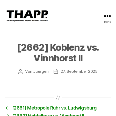
Menü
THAPP
[2662] Koblenz vs.
Vinnhorst II
Von
Juergen
27. September 2025
Beitragsautor
Beitragsdatum
←
[2661] Metropole Ruhr vs. Ludwigsburg
→
[2663] Heidelberg vs. Vinnhorst II