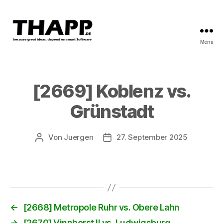
Menü
THAPP
[2669] Koblenz vs.
Grünstadt
Von
Juergen
27. September 2025
Beitragsautor
Beitragsdatum
←
[2668] Metropole Ruhr vs. Obere Lahn
→
[2670] Vinnhorst II vs. Ludwigsburg