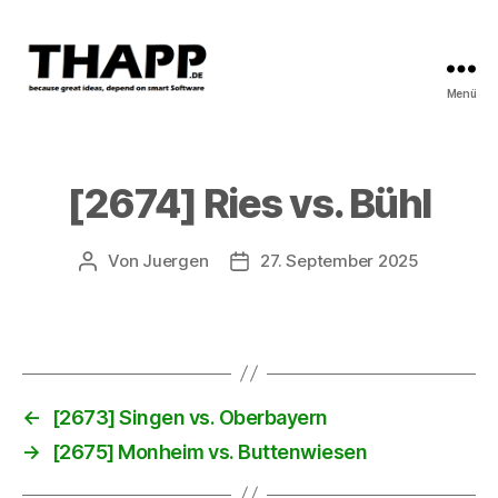
Menü
THAPP
[2674] Ries vs. Bühl
Von
Juergen
27. September 2025
Beitragsautor
Beitragsdatum
←
[2673] Singen vs. Oberbayern
→
[2675] Monheim vs. Buttenwiesen