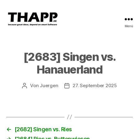
Menü
THAPP
[2683] Singen vs.
Hanauerland
Von
Juergen
27. September 2025
Beitragsautor
Beitragsdatum
←
[2682] Singen vs. Ries
→
[2684] Ries vs. Buttenwiesen