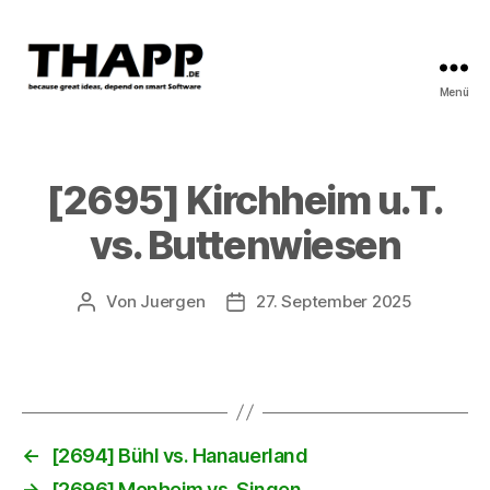
Menü
THAPP
[2695] Kirchheim u.T.
vs. Buttenwiesen
Von
Juergen
27. September 2025
Beitragsautor
Beitragsdatum
←
[2694] Bühl vs. Hanauerland
→
[2696] Monheim vs. Singen