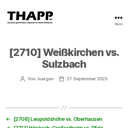
Menü
THAPP
[2710] Weißkirchen vs.
Sulzbach
Von
Juergen
27. September 2025
Beitragsautor
Beitragsdatum
←
[2708] Leopoldshöhe vs. Oberhausen
→
[2711] Hösbach-Großostheim vs. Pfalz