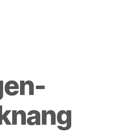
gen-
cknang