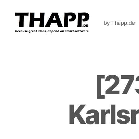
by Thapp.de
THAPP
[27
Karls