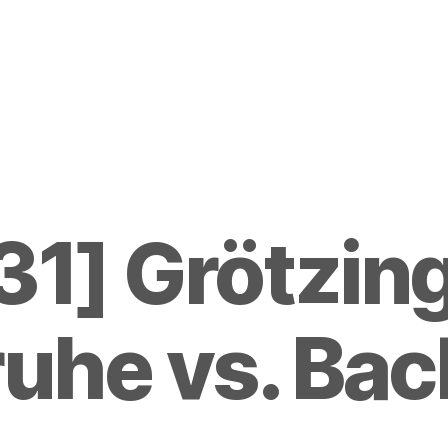
31] Grötzin
ruhe vs. Ba