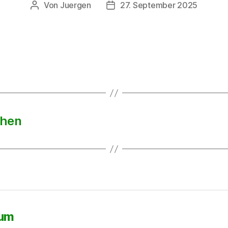
Von
Juergen
27. September 2025
Beitragsautor
Beitragsdatum
chen
sum