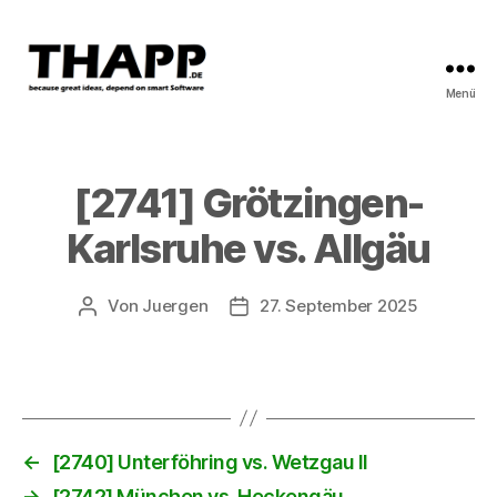
Menü
THAPP
[2741] Grötzingen-
Karlsruhe vs. Allgäu
Von
Juergen
27. September 2025
Beitragsautor
Beitragsdatum
←
[2740] Unterföhring vs. Wetzgau II
→
[2742] München vs. Heckengäu