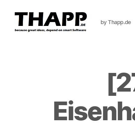
by Thapp.de
THAPP
[2
Eisenh