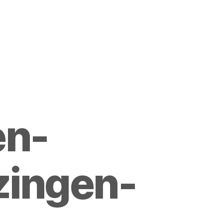
en-
zingen-