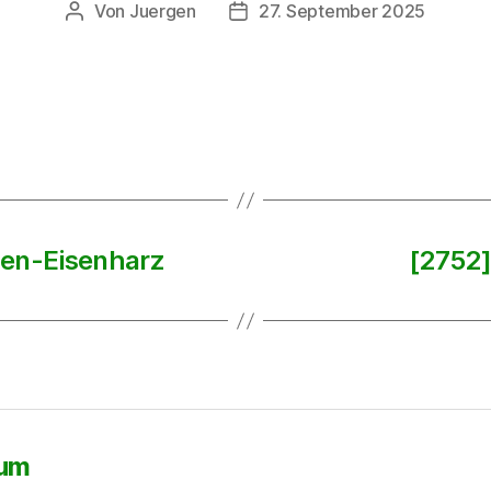
Von
Juergen
27. September 2025
Beitragsautor
Beitragsdatum
gen-Eisenharz
[2752]
sum