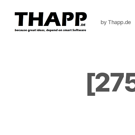
by Thapp.de
THAPP
[275