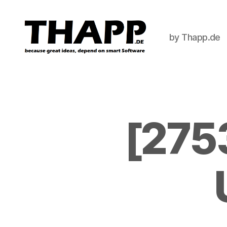
by Thapp.de
THAPP
[275