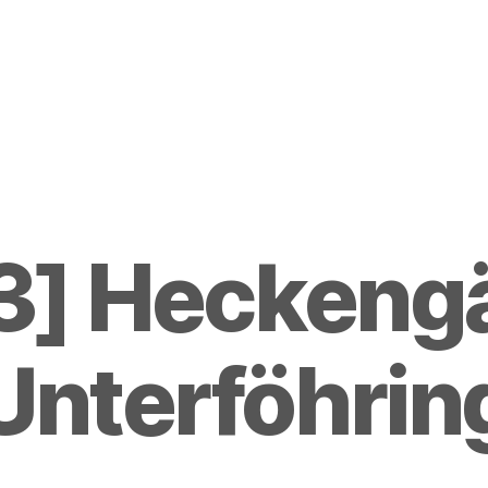
3] Heckengä
Unterföhrin