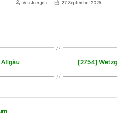
Von
Juergen
27. September 2025
Beitragsautor
Beitragsdatum
 Allgäu
[2754] Wetzga
sum