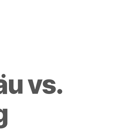
u vs.
g