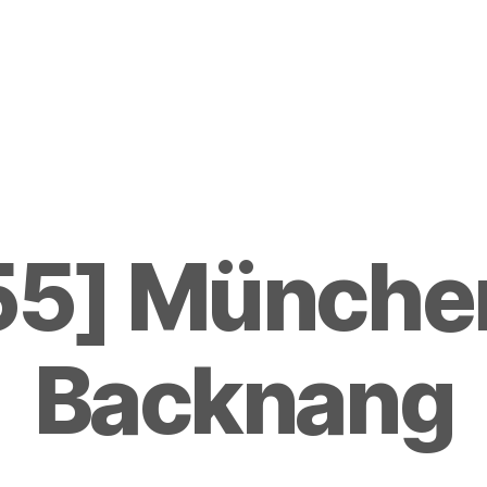
55] München
Backnang