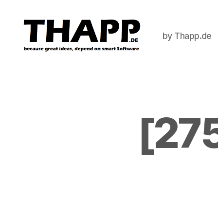
by Thapp.de
THAPP
[27