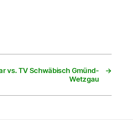
ar vs. TV Schwäbisch Gmünd-
→
Wetzgau