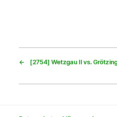
←
[2754] Wetzgau II vs. Grötzi