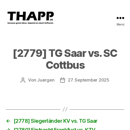
Menü
THAPP
[2779] TG Saar vs. SC
Cottbus
Von
Juergen
27. September 2025
Beitragsautor
Beitragsdatum
←
[2778] Siegerländer KV vs. TG Saar
→
[2780] Eintracht Frankfurt vs. KTV