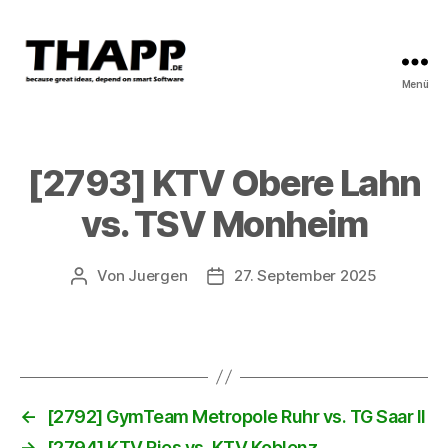
Menü
THAPP
[2793] KTV Obere Lahn
vs. TSV Monheim
Von
Juergen
27. September 2025
Beitragsautor
Beitragsdatum
←
[2792] GymTeam Metropole Ruhr vs. TG Saar II
→
[2794] KTV Ries vs. KTV Koblenz