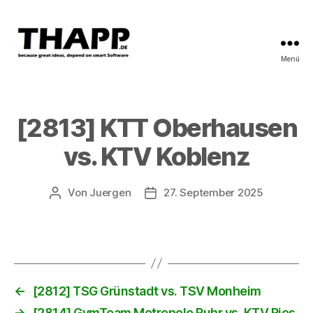
Menü
THAPP
[2813] KTT Oberhausen
vs. KTV Koblenz
Von
Juergen
27. September 2025
Beitragsautor
Beitragsdatum
←
[2812] TSG Grünstadt vs. TSV Monheim
→
[2814] GymTeam Metropole Ruhr vs. KTV Ries