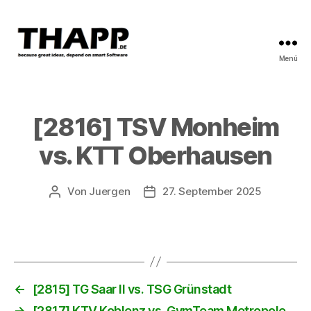
Menü
THAPP
[2816] TSV Monheim
vs. KTT Oberhausen
Von
Juergen
27. September 2025
Beitragsautor
Beitragsdatum
←
[2815] TG Saar II vs. TSG Grünstadt
→
[2817] KTV Koblenz vs. GymTeam Metropole