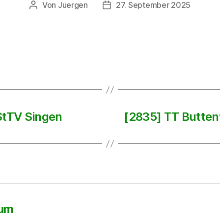
Von
Juergen
27. September 2025
Beitragsautor
Beitragsdatum
StTV Singen
[2835] TT Butten
sum