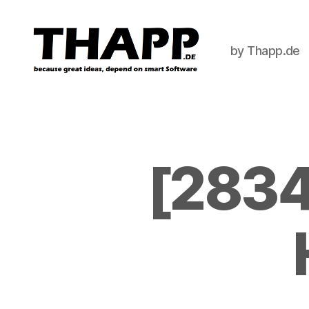
by Thapp.de
THAPP
[2834