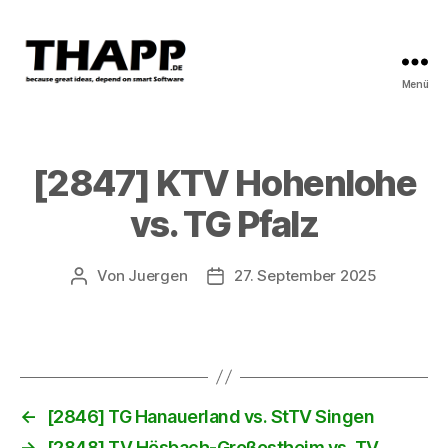
Menü
THAPP
[2847] KTV Hohenlohe
vs. TG Pfalz
Von
Juergen
27. September 2025
Beitragsautor
Beitragsdatum
←
[2846] TG Hanauerland vs. StTV Singen
→
[2848] TV Hösbach-Großostheim vs. TV