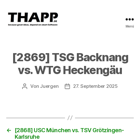
Menü
THAPP
[2869] TSG Backnang
vs. WTG Heckengäu
Von
Juergen
27. September 2025
Beitragsautor
Beitragsdatum
←
[2868] USC München vs. TSV Grötzingen-
Karlsruhe