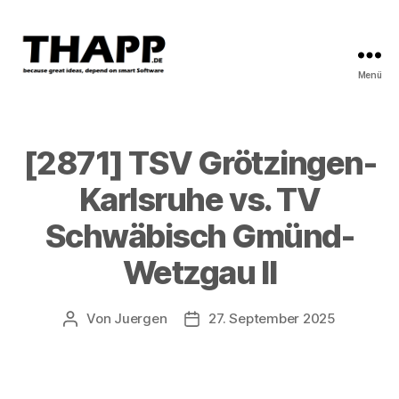
Menü
THAPP
[2871] TSV Grötzingen-
Karlsruhe vs. TV
Schwäbisch Gmünd-
Wetzgau II
Von
Juergen
27. September 2025
Beitragsautor
Beitragsdatum