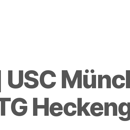
] USC Münch
G Hecken