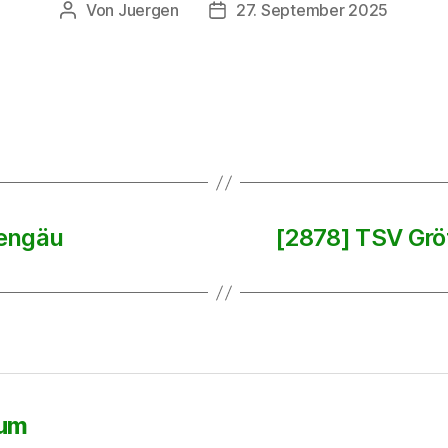
Von
Juergen
27. September 2025
Beitragsautor
Beitragsdatum
kengäu
[2878] TSV Grö
sum