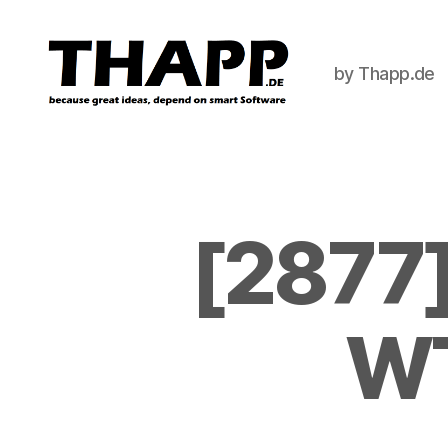
by Thapp.de
THAPP
[2877
WT