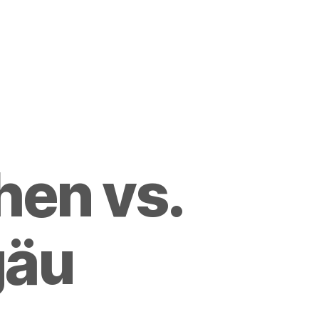
en vs.
gäu