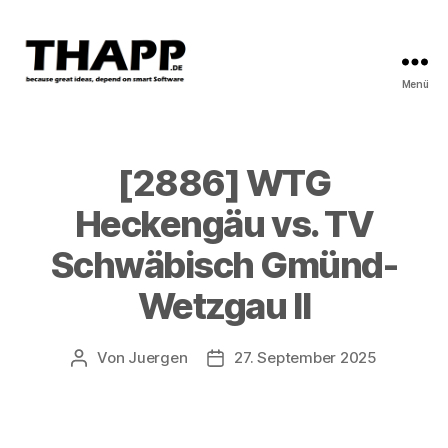
Menü
THAPP
[2886] WTG
Heckengäu vs. TV
Schwäbisch Gmünd-
Wetzgau II
Von
Juergen
27. September 2025
Beitragsautor
Beitragsdatum