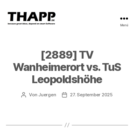
Menü
THAPP
[2889] TV
Wanheimerort vs. TuS
Leopoldshöhe
Von
Juergen
27. September 2025
Beitragsautor
Beitragsdatum