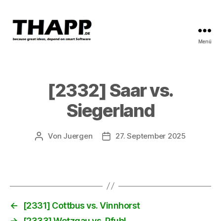
Menü
THAPP
[2332] Saar vs.
Siegerland
Von
Juergen
27. September 2025
Beitragsautor
Beitragsdatum
←
[2331] Cottbus vs. Vinnhorst
→
[2333] Wetzgau vs. Pfuhl