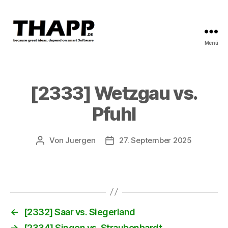
Menü
THAPP
[2333] Wetzgau vs.
Pfuhl
Von
Juergen
27. September 2025
Beitragsautor
Beitragsdatum
←
[2332] Saar vs. Siegerland
→
[2334] Singen vs. Straubenhardt