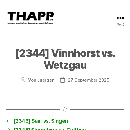
Menü
THAPP
[2344] Vinnhorst vs.
Wetzgau
Von
Juergen
27. September 2025
Beitragsautor
Beitragsdatum
←
[2343] Saar vs. Singen
→
[2345] Siegerland vs. Cottbus