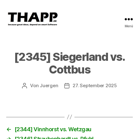
Menü
THAPP
[2345] Siegerland vs.
Cottbus
Von
Juergen
27. September 2025
Beitragsautor
Beitragsdatum
←
[2344] Vinnhorst vs. Wetzgau
→
[2346] Straubenhardt vs. Pfuhl