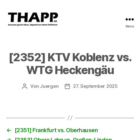
Menü
THAPP
[2352] KTV Koblenz vs.
WTG Heckengäu
Von
Juergen
27. September 2025
Beitragsautor
Beitragsdatum
←
[2351] Frankfurt vs. Oberhausen
→
[2353] Obere Lahn vs. Großen-Linden