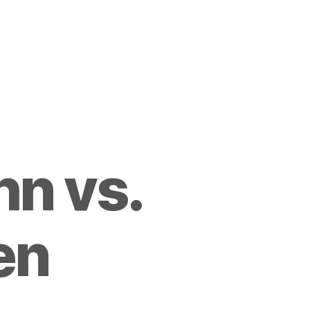
hn vs.
en