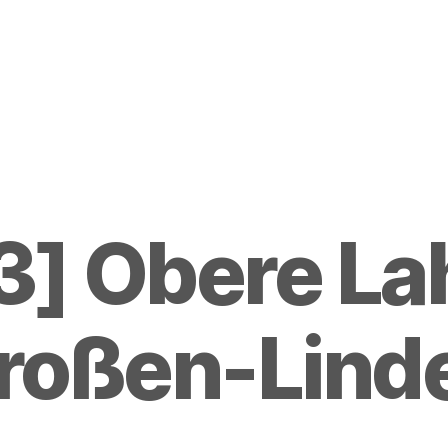
] Obere La
roßen-Lind