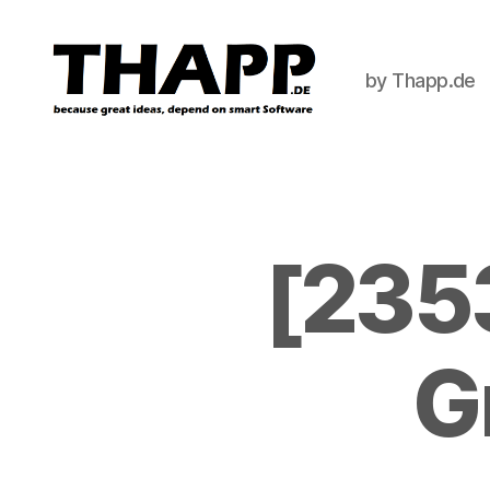
by Thapp.de
THAPP
[2353
G