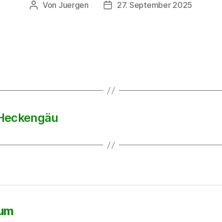
Von
Juergen
27. September 2025
Beitragsautor
Beitragsdatum
 Heckengäu
sum