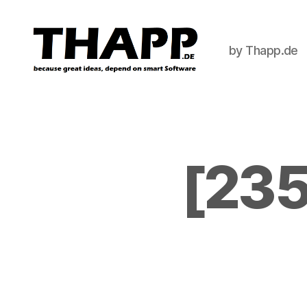
by Thapp.de
THAPP
[235