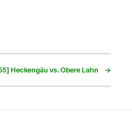
55] Heckengäu vs. Obere Lahn
→