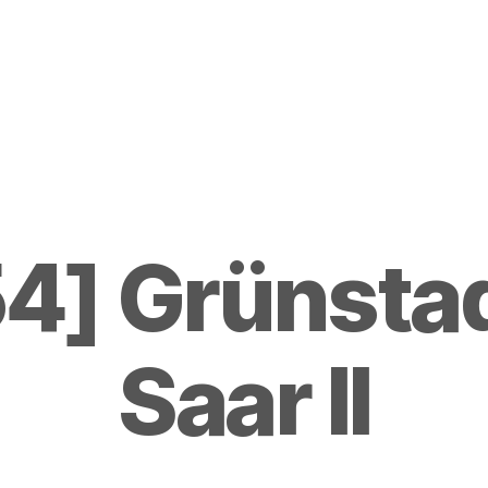
4] Grünstad
Saar II