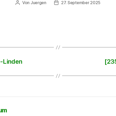
Von
Juergen
27. September 2025
Beitragsautor
Beitragsdatum
n-Linden
[23
sum