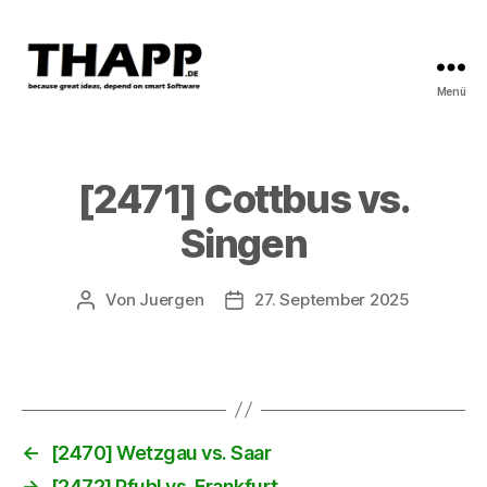
Menü
THAPP
[2471] Cottbus vs.
Singen
Von
Juergen
27. September 2025
Beitragsautor
Beitragsdatum
←
[2470] Wetzgau vs. Saar
→
[2472] Pfuhl vs. Frankfurt