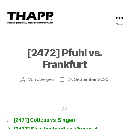
Menü
THAPP
[2472] Pfuhl vs.
Frankfurt
Von
Juergen
27. September 2025
Beitragsautor
Beitragsdatum
←
[2471] Cottbus vs. Singen
→
[2473] Straubenhardt vs. Vinnhorst