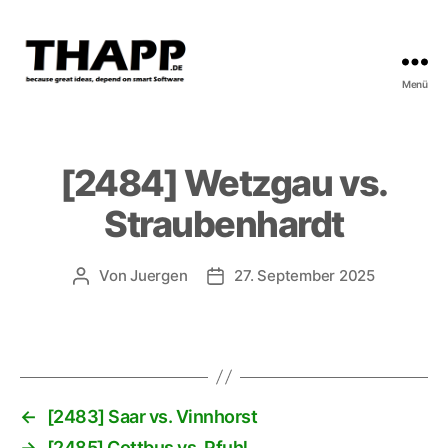
Menü
THAPP
[2484] Wetzgau vs.
Straubenhardt
Von
Juergen
27. September 2025
Beitragsautor
Beitragsdatum
←
[2483] Saar vs. Vinnhorst
→
[2485] Cottbus vs. Pfuhl