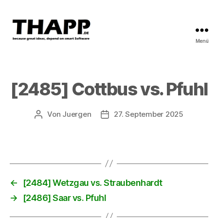
Menü
THAPP
[2485] Cottbus vs. Pfuhl
Von
Juergen
27. September 2025
Beitragsautor
Beitragsdatum
←
[2484] Wetzgau vs. Straubenhardt
→
[2486] Saar vs. Pfuhl