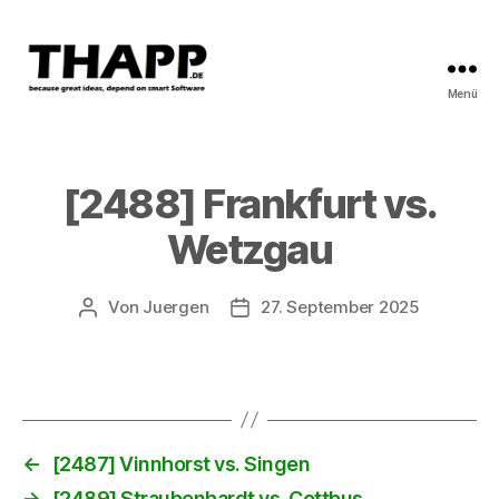
Menü
THAPP
[2488] Frankfurt vs.
Wetzgau
Von
Juergen
27. September 2025
Beitragsautor
Beitragsdatum
←
[2487] Vinnhorst vs. Singen
→
[2489] Straubenhardt vs. Cottbus