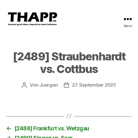
Menü
THAPP
[2489] Straubenhardt
vs. Cottbus
Von
Juergen
27. September 2025
Beitragsautor
Beitragsdatum
←
[2488] Frankfurt vs. Wetzgau
→
[2490] Singen vs. Saar