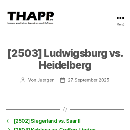
Menü
THAPP
[2503] Ludwigsburg vs.
Heidelberg
Von
Juergen
27. September 2025
Beitragsautor
Beitragsdatum
←
[2502] Siegerland vs. Saar II
→
[2504] Koblenz vs. Großen-Linden