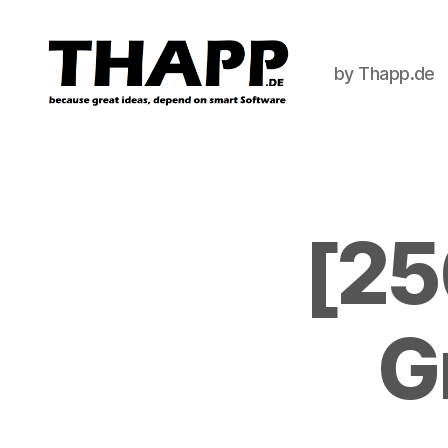
by Thapp.de
THAPP
[25
G