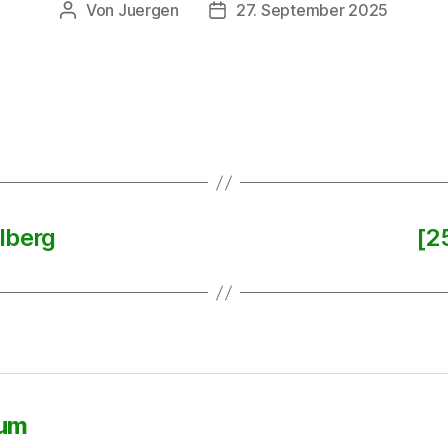
Von
Juergen
27. September 2025
Beitragsautor
Beitragsdatum
lberg
[2
sum