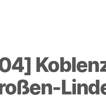
04] Koblenz
roßen-Lind