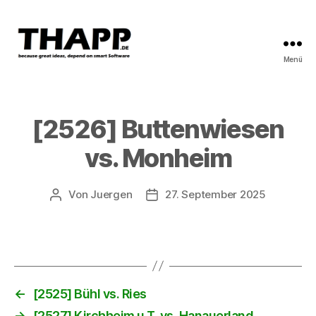
Menü
THAPP
[2526] Buttenwiesen
vs. Monheim
Von
Juergen
27. September 2025
Beitragsautor
Beitragsdatum
←
[2525] Bühl vs. Ries
→
[2527] Kirchheim u.T. vs. Hanauerland