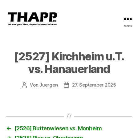
Menü
THAPP
[2527] Kirchheim u.T.
vs. Hanauerland
Von
Juergen
27. September 2025
Beitragsautor
Beitragsdatum
←
[2526] Buttenwiesen vs. Monheim
→
[2528] Ries vs. Oberbayern