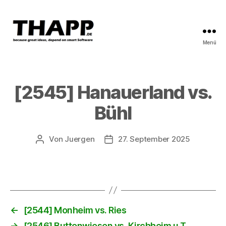
Menü
THAPP
[2545] Hanauerland vs.
Bühl
Von
Juergen
27. September 2025
Beitragsautor
Beitragsdatum
←
[2544] Monheim vs. Ries
→
[2546] Buttenwiesen vs. Kirchheim u.T.