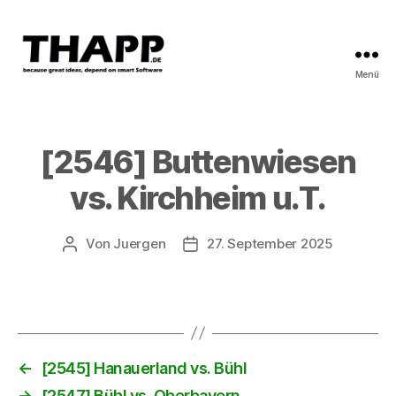
Menü
THAPP
[2546] Buttenwiesen
vs. Kirchheim u.T.
Von
Juergen
27. September 2025
Beitragsautor
Beitragsdatum
←
[2545] Hanauerland vs. Bühl
→
[2547] Bühl vs. Oberbayern