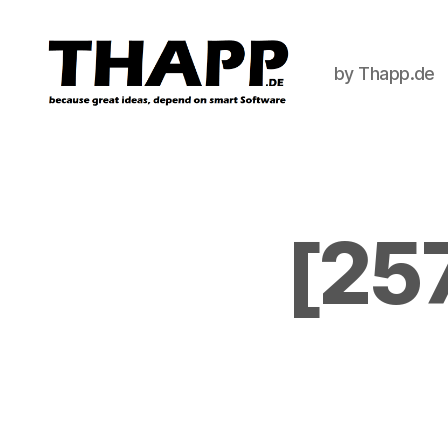
by Thapp.de
THAPP
[25