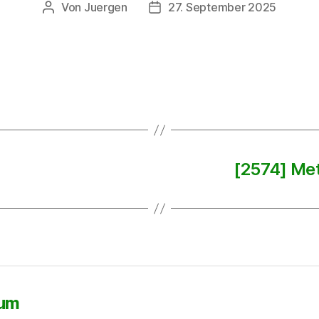
Von
Juergen
27. September 2025
Beitragsautor
Beitragsdatum
[2574] Met
sum