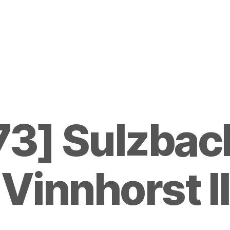
73] Sulzbach
Vinnhorst II