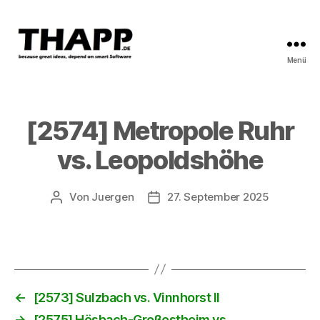
Menü
THAPP
[2574] Metropole Ruhr
vs. Leopoldshöhe
Von
Juergen
27. September 2025
Beitragsautor
Beitragsdatum
←
[2573] Sulzbach vs. Vinnhorst II
→
[2575] Hösbach-Großostheim vs.