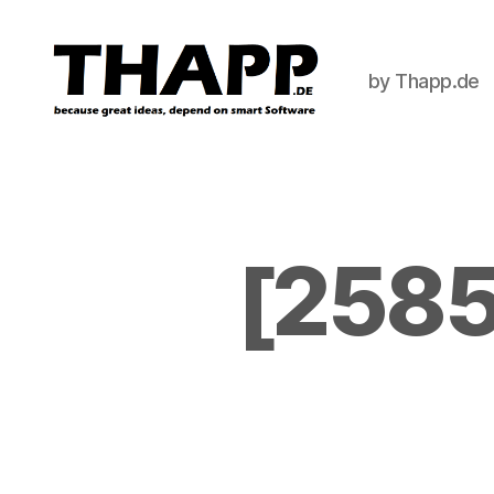
by Thapp.de
THAPP
[2585