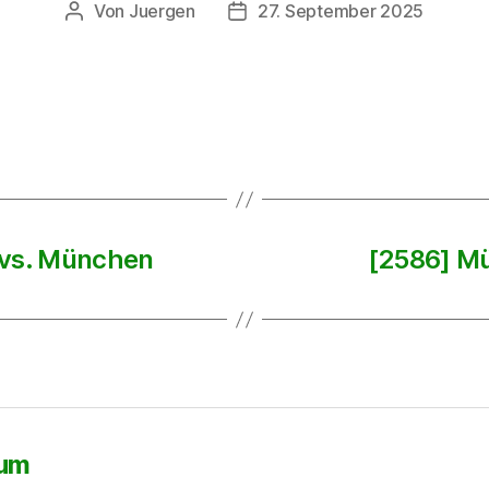
Von
Juergen
27. September 2025
Beitragsautor
Beitragsdatum
 vs. München
[2586] M
sum