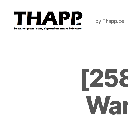
by Thapp.de
THAPP
[25
Wan