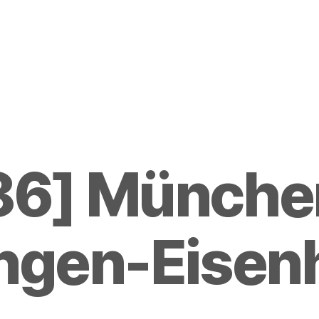
86] München
gen-Eisen