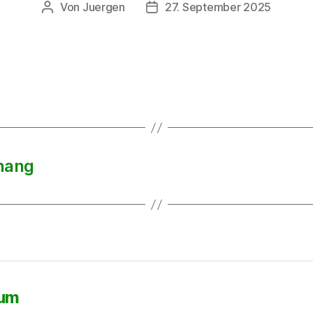
Von
Juergen
27. September 2025
Beitragsautor
Beitragsdatum
knang
sum