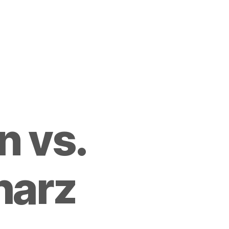
 vs.
harz